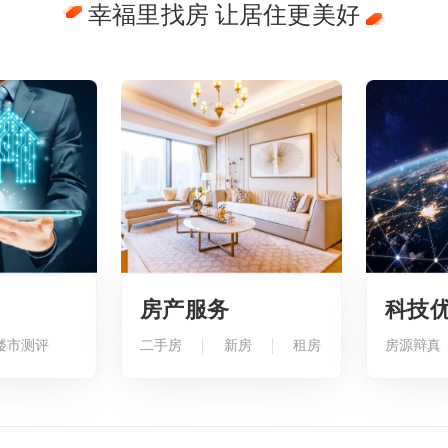
幸福里找房 让居住更美好
房产服务
科技优
市测评
二手房
新房
租房
房源辩真