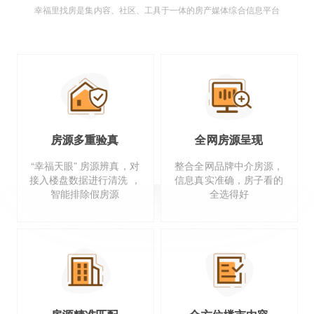
幸福里找房是集内容、社区、工具于一体的房产媒体综合信息平台
房源多重验真
全网房源呈现
“幸福天眼” 房源辨真，对
整合全网品牌中介房源，
接入楼盘数据进行清洗 ，
信息真实准确，房子看的
智能排除假房源
全选得好
房源精准匹配
全方位楼市内容