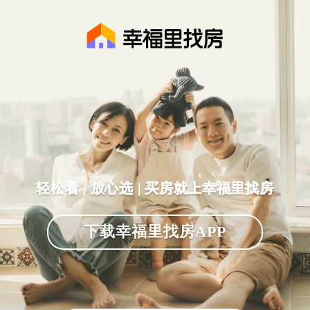
轻松看 | 放心选 | 买房就上幸福里找房
下载幸福里找房APP